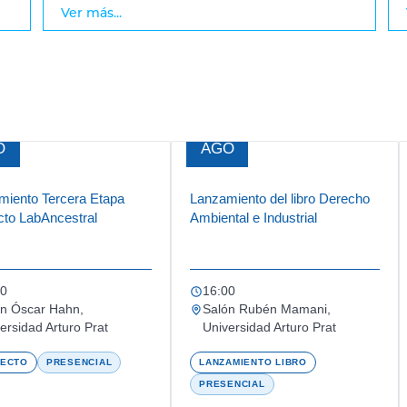
Ver más...
4
17
O
AGO
miento Tercera Etapa
Lanzamiento del libro Derecho
cto LabAncestral
Ambiental e Industrial
00
16:00
n Óscar Hahn,
Salón Rubén Mamani,
ersidad Arturo Prat
Universidad Arturo Prat
ECTO
PRESENCIAL
LANZAMIENTO LIBRO
PRESENCIAL