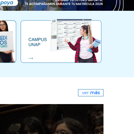
ver
más