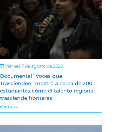
Viernes 7 de agosto de 2026
Documental “Voces que
Trascienden” mostró a cerca de 200
estudiantes cómo el talento regional
trasciende fronteras
Ver más...