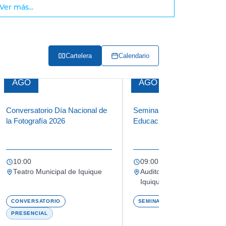
Ver más...
Cartelera
Calendario
19
19
AGO
AGO
Conversatorio Día Nacional de
Seminario 2026: Transición a
la Fotografía 2026
Educación Superior
10:00
09:00 a 12:30
Teatro Municipal de Iquique
Auditorio Óscar Hahn, Un
Iquique
CONVERSATORIO
SEMINARIO
PRESENCIAL
PRESENCIAL