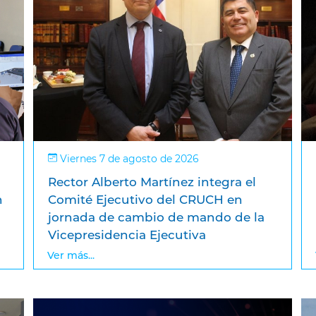
Viernes 7 de agosto de 2026
Rector Alberto Martínez integra el
n
Comité Ejecutivo del CRUCH en
jornada de cambio de mando de la
Vicepresidencia Ejecutiva
Ver más...