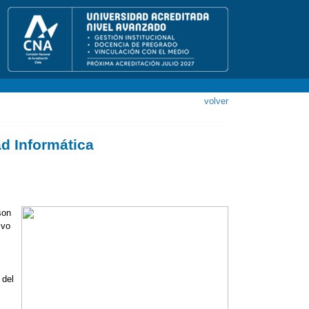
volver
d Informática
son
ivo
 del