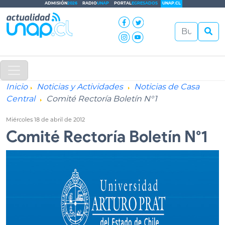
ADMISIÓN
2026
RADIO
UNAP
PORTAL
EGRESADOS
UNAP.CL
Inicio
Noticias y Actividades
Noticias de Casa
Central
Comité Rectoría Boletín N°1
Miércoles 18 de abril de 2012
Comité Rectoría Boletín N°1