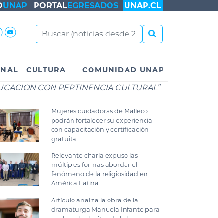
O
UNAP
PORTAL
EGRESADOS
UNAP.CL
ONAL
CULTURA
COMUNIDAD UNAP
UCACION CON PERTINENCIA CULTURAL”
Mujeres cuidadoras de Malleco
podrán fortalecer su experiencia
con capacitación y certificación
gratuita
Relevante charla expuso las
múltiples formas abordar el
fenómeno de la religiosidad en
América Latina
Artículo analiza la obra de la
dramaturga Manuela Infante para