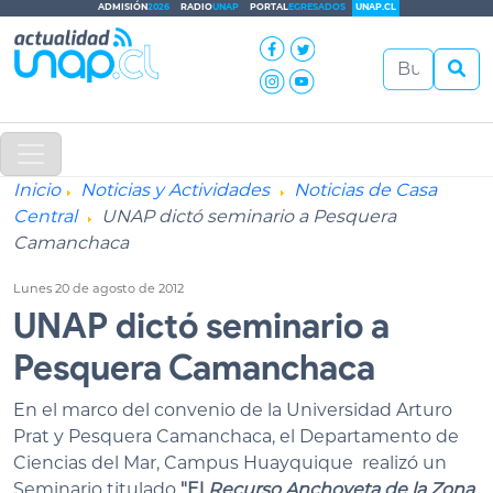
ADMISIÓN
2026
RADIO
UNAP
PORTAL
EGRESADOS
UNAP.CL
Inicio
Noticias y Actividades
Noticias de Casa
Central
UNAP dictó seminario a Pesquera
Camanchaca
Lunes 20 de agosto de 2012
UNAP dictó seminario a
Pesquera Camanchaca
En el marco del convenio de la Universidad Arturo
Prat y Pesquera Camanchaca, el Departamento de
Ciencias del Mar, Campus Huayquique realizó un
Seminario titulado
"El
Recurso Anchoveta de la Zona