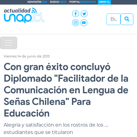
ADMISIÓN
2026
RADIO
UNAP
PORTAL
EGRESADOS
UNAP.CL
Viernes 14 de junio de 2013
Con gran éxito concluyó
Diplomado "Facilitador de la
Comunicación en Lengua de
Señas Chilena" Para
Educación
Alegría y satisfacción en los rostros de los ....
estudiantes que se titularon