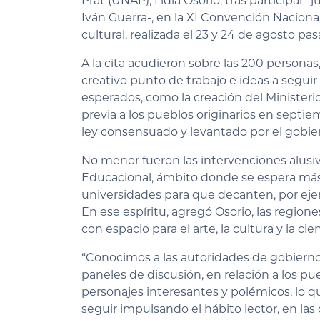
Prat (UNAP), Lidia Osorio, tras participar -
Iván Guerra-, en la XI Convención Nacional
cultural, realizada el 23 y 24 de agosto pas
A la cita acudieron sobre las 200 personas,
creativo punto de trabajo e ideas a segu
esperados, como la creación del Ministerio
previa a los pueblos originarios en septi
ley consensuado y levantado por el gobier
No menor fueron las intervenciones alusiv
Educacional, ámbito donde se espera más c
universidades para que decanten, por ejem
En ese espíritu, agregó Osorio, las region
con espacio para el arte, la cultura y la cie
“Conocimos a las autoridades de gobierno 
paneles de discusión, en relación a los pue
personajes interesantes y polémicos, lo q
seguir impulsando el hábito lector, en las