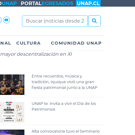
O
UNAP
PORTAL
EGRESADOS
UNAP.CL
ONAL
CULTURA
COMUNIDAD UNAP
ayor descentralización en XI
Entre recuerdos, música y
tradición, Iquique vivió una gran
fiesta patrimonial junto a la UNAP
UNAP te invita a vivir el Día de los
Patrimonios
Alta convocatoria tuvo el Seminario