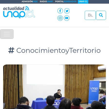
ADMISIÓN
2026
RADIO
UNAP
PORTAL
EGRESADOS
UNAP.CL
ConocimientoyTerritorio