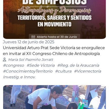
Jueves 12 de junio de 2025
Universidad Arturo Prat Sede Victoria se enorgullece
en invitar al XII Congreso Chileno de Antropología
María Sol Pazmiño Jorratt
#congreso
#Sede Victoria
#Reg. de la Araucanía
#ConocimientoyTerritorio
#cultura
#Vicerrectoría
Investig. e Innov.