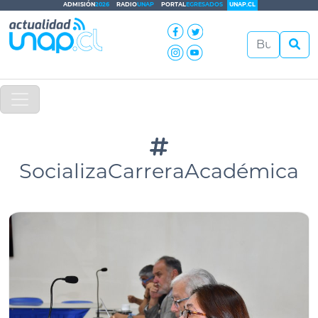
ADMISIÓN
2026
RADIO
UNAP
PORTAL
EGRESADOS
UNAP.CL
SocializaCarreraAcadémica