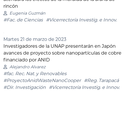
rincón
Eugenia Guzmán
#Fac. de Ciencias
#Vicerrectoría Investig. e Innov.
Martes 21 de marzo de 2023
Investigadores de la UNAP presentarán en Japón
avances de proyecto sobre nanopartículas de cobre
financiado por ANID
Alejandro Alvarez
#fac. Rec. Nat. y Renovables
#ProyectoAnidWasteNanoCooper
#Reg. Tarapacá
#Dir. Investigación
#Vicerrectoría Investig. e Innov.
Miércoles 15 de marzo de 2023
UNAP creo Centro de Análisis Sismológico
Eugenia Guzmán
#Casa Central Iquique
#Vicerrectoría Investig. e