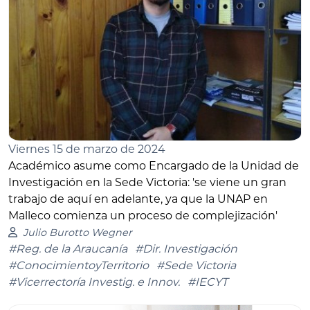
Viernes 15 de marzo de 2024
Académico asume como Encargado de la Unidad de
Investigación en la Sede Victoria: 'se viene un gran
trabajo de aquí en adelante, ya que la UNAP en
Malleco comienza un proceso de complejización'
Julio Burotto Wegner
#Reg. de la Araucanía
#Dir. Investigación
#ConocimientoyTerritorio
#Sede Victoria
#Vicerrectoría Investig. e Innov.
#IECYT