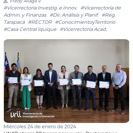
Fredy Aliaga V.
#Vicerrectoría Investig. e Innov.
#Vicerrectoría de
Admin. y Finanzas
#Dir. Análisis y Planif.
#Reg.
Tarapacá
#RECTOR
#ConocimientoyTerritorio
#Casa Central Iquique
#Vicerrectoría Acad.
Miércoles 24 de enero de 2024