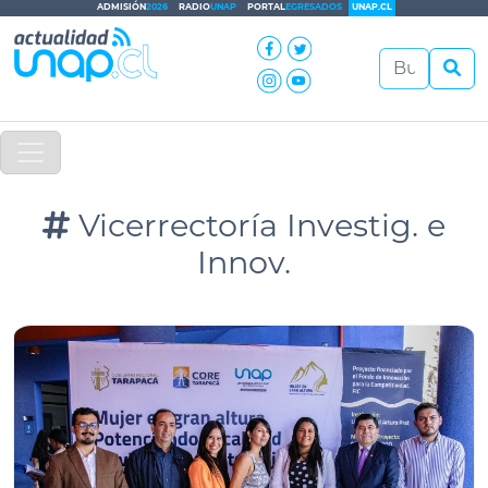
ADMISIÓN
2026
RADIO
UNAP
PORTAL
EGRESADOS
UNAP.CL
Vicerrectoría Investig. e
Innov.