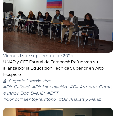
Viernes 13 de septiembre de 2024
UNAP y CFT Estatal de Tarapacá: Refuerzan su
alianza por la Educación Técnica Superior en Alto
Hospicio
Eugenia Guzmán Vera
#Dir. Calidad
#Dir. Vinculación
#Dir Armoniz. Curric.
e Innov. Doc. DACID
#DFT
#ConocimientoyTerritorio
#Dir. Análisis y Planif.