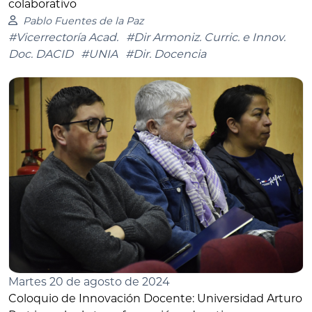
colaborativo
Pablo Fuentes de la Paz
#Vicerrectoría Acad.
#Dir Armoniz. Curric. e Innov.
Doc. DACID
#UNIA
#Dir. Docencia
Martes 20 de agosto de 2024
Coloquio de Innovación Docente: Universidad Arturo