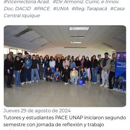
#Vicerrectoría Acad.
#Dir Armoniz. Curric. e Innov.
Doc. DACID
#PACE
#UNIA
#Reg. Tarapacá
#Casa
Central Iquique
Jueves 29 de agosto de 2024
Tutores y estudiantes PACE UNAP iniciaron segundo
semestre con jornada de reflexión y trabajo