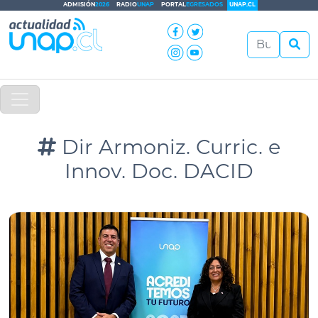
ADMISIÓN
2026
RADIO
UNAP
PORTAL
EGRESADOS
UNAP.CL
Dir Armoniz. Curric. e
Innov. Doc. DACID