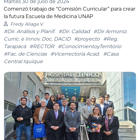
Martes 30 de julio de 2024
Comenzó trabajo de “Comisión Curricular” para crear
la futura Escuela de Medicina UNAP
Fredy Aliaga V.
#Dir. Análisis y Planif.
#Dir. Calidad
#Dir Armoniz.
Curric. e Innov. Doc. DACID
#proyecto
#Reg.
Tarapacá
#RECTOR
#ConocimientoyTerritorio
#Fac. de Ciencias
#Vicerrectoría Acad.
#Casa
Central Iquique