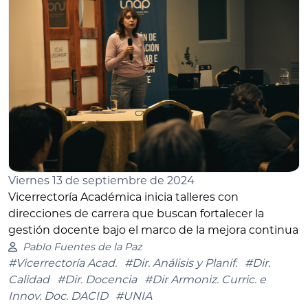
Viernes 13 de septiembre de 2024
Vicerrectoría Académica inicia talleres con
direcciones de carrera que buscan fortalecer la
gestión docente bajo el marco de la mejora continua
Pablo Fuentes de la Paz
#Vicerrectoría Acad.
#Dir. Análisis y Planif.
#Dir.
Calidad
#Dir. Docencia
#Dir Armoniz. Curric. e
Innov. Doc. DACID
#UNIA