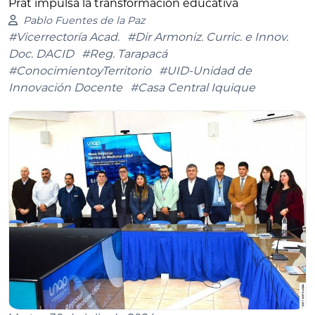
Prat impulsa la transformación educativa
Pablo Fuentes de la Paz
#Vicerrectoría Acad.
#Dir Armoniz. Curric. e Innov.
Doc. DACID
#Reg. Tarapacá
#ConocimientoyTerritorio
#UID-Unidad de
Innovación Docente
#Casa Central Iquique