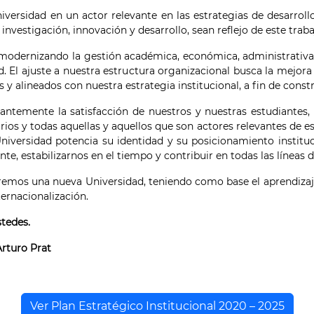
versidad en un actor relevante en las estrategias de desarrollo
 investigación, innovación y desarrollo, sean reflejo de este traba
odernizando la gestión académica, económica, administrativa, 
dad. El ajuste a nuestra estructura organizacional busca la mejo
 y alineados con nuestra estrategia institucional, a fin de cons
temente la satisfacción de nuestros y nuestras estudiantes, t
ios y todas aquellas y aquellos que son actores relevantes de e
Universidad potencia su identidad y su posicionamiento instituc
, estabilizarnos en el tiempo y contribuir en todas las líneas d
remos una nueva Universidad, teniendo como base el aprendizaje
nternacionalización.
stedes.
Arturo Prat
Ver Plan Estratégico Institucional 2020 – 2025