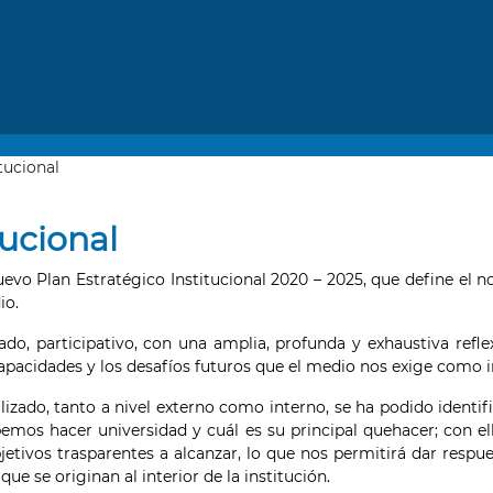
tucional
tucional
evo Plan Estratégico Institucional 2020 – 2025, que define el no
io.
ado, participativo, con una amplia, profunda y exhaustiva refle
apacidades y los desafíos futuros que el medio nos exige como i
izado, tanto a nivel externo como interno, se ha podido identif
emos hacer universidad y cuál es su principal quehacer; con ell
jetivos trasparentes a alcanzar, lo que nos permitirá dar respue
ue se originan al interior de la institución.