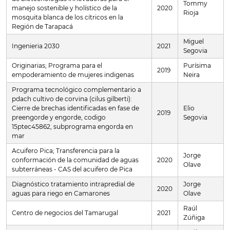
Tommy
manejo sostenible y holístico de la
2020
Rioja
mosquita blanca de los cítricos en la
Región de Tarapacá
Miguel
Ingenieria 2030
2021
Segovia
Originarias; Programa para el
Purísima
2019
empoderamiento de mujeres indigenas
Neira
Programa tecnológico complementario a
pdach cultivo de corvina (cilus gilberti):
Cierre de brechas identificadas en fase de
Elio
2019
preengorde y engorde, codigo
Segovia
15ptec45862, subprograma engorda en
mar
Acuifero Pica; Transferencia para la
Jorge
conformación de la comunidad de aguas
2020
Olave
subterráneas - CAS del acuifero de Pica
Diagnóstico tratamiento intrapredial de
Jorge
2020
aguas para riego en Camarones
Olave
Raúl
Centro de negocios del Tamarugal
2021
Zúñiga