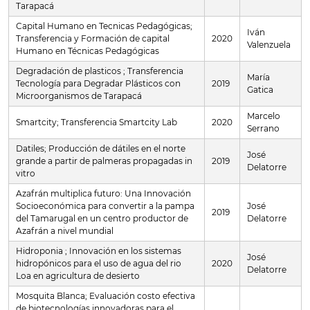
Tarapacá
Capital Humano en Tecnicas Pedagógicas;
Iván
Transferencia y Formación de capital
2020
Valenzuela
Humano en Técnicas Pedagógicas
Degradación de plasticos ; Transferencia
María
Tecnología para Degradar Plásticos con
2019
Gatica
Microorganismos de Tarapacá
Marcelo
Smartcity; Transferencia Smartcity Lab
2020
Serrano
Datiles; Producción de dátiles en el norte
José
grande a partir de palmeras propagadas in
2019
Delatorre
vitro
Azafrán multiplica futuro: Una Innovación
Socioeconómica para convertir a la pampa
José
2019
del Tamarugal en un centro productor de
Delatorre
Azafrán a nivel mundial
Hidroponia ; Innovación en los sistemas
José
hidropónicos para el uso de agua del rio
2020
Delatorre
Loa en agricultura de desierto
Mosquita Blanca; Evaluación costo efectiva
de biotecnologías innovadoras para el