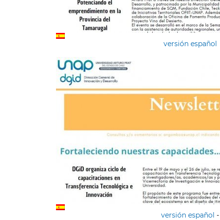
versión español
versión español
-