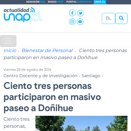
ADMISIÓN
2026
RADIO
UNAP
PORTAL
EGRESADOS
UNAP.CL
Inicio
Bienestar de Personal
Ciento tres personas
participaron en masivo paseo a Doñihue
Viernes 29 de agosto de 2014
Centro Docente y de Investigación - Santiago -
Ciento tres personas
participaron en masivo
paseo a Doñihue
Ciento tres
personas,