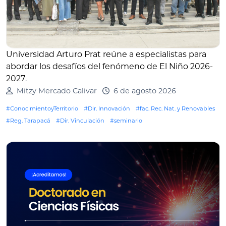
Universidad Arturo Prat reúne a especialistas para
abordar los desafíos del fenómeno de El Niño 2026-
2027
.
Mitzy Mercado Calivar
6 de agosto 2026
#ConocimientoyTerritorio
#Dir. Innovación
#fac. Rec. Nat. y Renovables
#Reg. Tarapacá
#Dir. Vinculación
#seminario