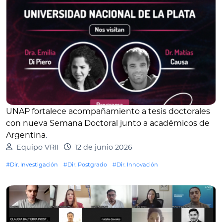
UNAP fortalece acompañamiento a tesis doctorales
con nueva Semana Doctoral junto a académicos de
Argentina
.
Equipo VRII
12 de junio 2026
#Dir. Investigación
#Dir. Postgrado
#Dir. Innovación