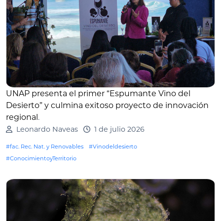
UNAP presenta el primer “Espumante Vino del
Desierto” y culmina exitoso proyecto de innovación
regional
.
Leonardo Naveas
1 de julio 2026
#fac. Rec. Nat. y Renovables
#Vinodeldesierto
#ConocimientoyTerritorio