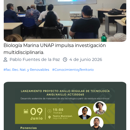
Biología Marina UNAP impulsa investigación
multidisciplinaria
.
Pablo Fuentes de la Paz
4 de junio 2026
#fac. Rec. Nat. y Renovables
#ConocimientoyTerritorio