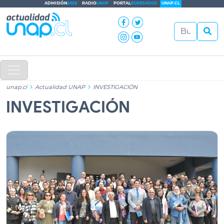
ADMISIÓN
2026
RADIO
UNAP
PORTAL
EGRESADOS
UNAP.CL
unap.cl
Actualidad UNAP
INVESTIGACIÓN
INVESTIGACIÓN