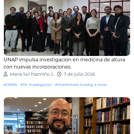
UNAP impulsa investigación en medicina de altura
con nuevas incorporaciones
.
María Sol Pazmiño J.
7 de julio 2026
#CEIMA
#Dir. Investigación
#Vicerrectoría Investig. e Innov.