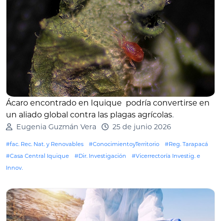
Ácaro encontrado en Iquique podría convertirse en
un aliado global contra las plagas agrícolas
.
Eugenia Guzmán Vera
25 de junio 2026
#fac. Rec. Nat. y Renovables
#ConocimientoyTerritorio
#Reg. Tarapacá
#Casa Central Iquique
#Dir. Investigación
#Vicerrectoría Investig. e
Innov.