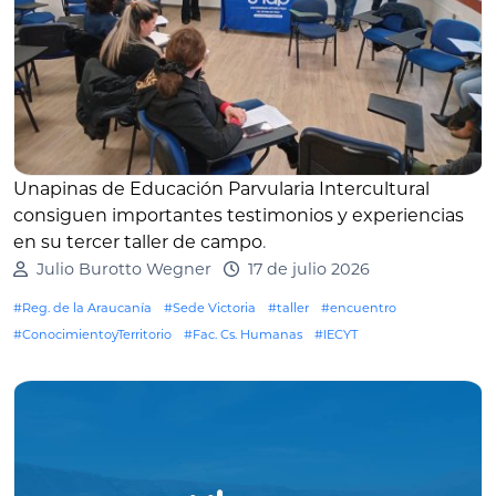
Unapinas de Educación Parvularia Intercultural
consiguen importantes testimonios y experiencias
en su tercer taller de campo
.
Julio Burotto Wegner
17 de julio 2026
#Reg. de la Araucanía
#Sede Victoria
#taller
#encuentro
#ConocimientoyTerritorio
#Fac. Cs. Humanas
#IECYT