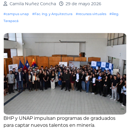
Camila Nuñez Concha
29 de mayo 2026
#campus unap
#Fac. Ing. y Arquitectura
#recursos virtuales
#Reg.
Tarapacá
BHP y UNAP impulsan programas de graduados
para captar nuevos talentos en minería
.