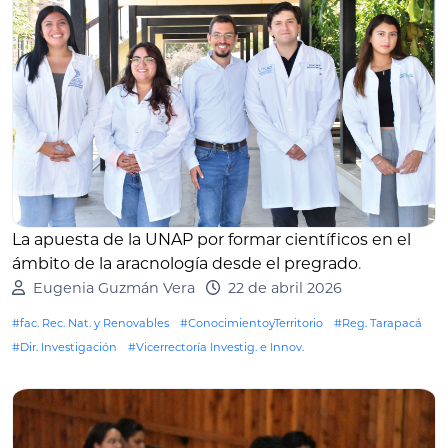
La apuesta de la UNAP por formar científicos en el
ámbito de la aracnología desde el pregrado
.
Eugenia Guzmán Vera
22 de abril 2026
#fac. Rec. Nat. y Renovables
#ConocimientoyTerritorio
#Reg. Tarapacá
#Dir. Investigación
#Vicerrectoría Investig. e Innov.