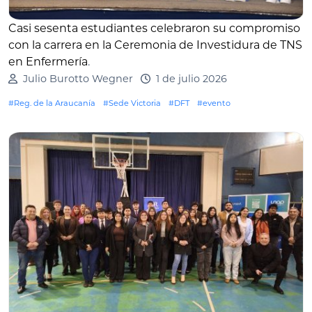
Casi sesenta estudiantes celebraron su compromiso
con la carrera en la Ceremonia de Investidura de TNS
en Enfermería
.
Julio Burotto Wegner
1 de julio 2026
#Reg. de la Araucanía
#Sede Victoria
#DFT
#evento