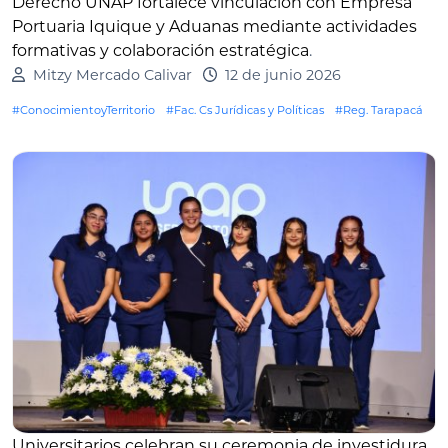
Derecho UNAP fortalece vinculación con Empresa
Portuaria Iquique y Aduanas mediante actividades
formativas y colaboración estratégica
.
Mitzy Mercado Calivar
12 de junio 2026
#ConocimientoyTerritorio
#Fac. Cs Jurídicas y Políticas
#Reg. Tarapacá
Universitarios celebran su ceremonia de investidura