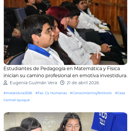
Estudiantes de Pedagogía en Matemática y Física
inician su camino profesional en emotiva investidura
.
Eugenia Guzmán Vera
21 de abril 2026
#Investidura2026
#Fac. Cs. Humanas
#ConocimientoyTerritorio
#Casa
Central Iquique