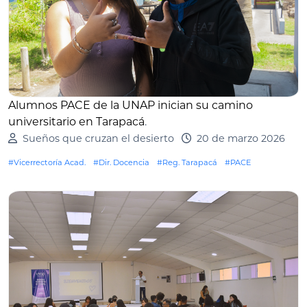
Alumnos PACE de la UNAP inician su camino
universitario en Tarapacá
.
Sueños que cruzan el desierto
20 de marzo 2026
#Vicerrectoría Acad.
#Dir. Docencia
#Reg. Tarapacá
#PACE