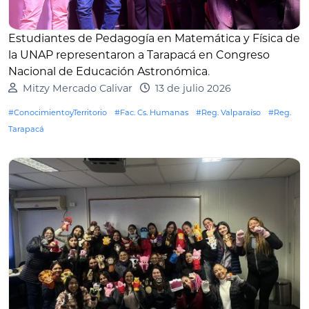
Estudiantes de Pedagogía en Matemática y Física de
la UNAP representaron a Tarapacá en Congreso
Nacional de Educación Astronómica
.
Mitzy Mercado Calivar
13 de julio 2026
#ConocimientoyTerritorio
#Fac. Cs. Humanas
#Reg. Valparaíso
#Reg.
Tarapacá