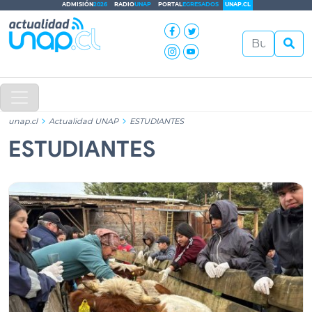
ADMISIÓN
2026
RADIO
UNAP
PORTAL
EGRESADOS
UNAP.CL
unap.cl
Actualidad UNAP
ESTUDIANTES
ESTUDIANTES