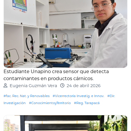
Estudiante Unapino crea sensor que detecta
contaminantes en productos cárnicos
.
Eugenia Guzmán Vera
24 de abril 2026
#fac. Rec. Nat. y Renovables
#Vicerrectoría Investig. e Innov.
#Dir.
Investigación
#ConocimientoyTerritorio
#Reg. Tarapacá