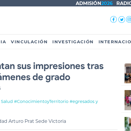
ADMISIÓN
2026
RADI
IA
VINCULACIÓN
INVESTIGACIÓN
INTERNACI
ntan sus impresiones tras
xámenes de grado
6
. Salud
#ConocimientoyTerritorio
#egresados y
ad Arturo Prat Sede Victoria