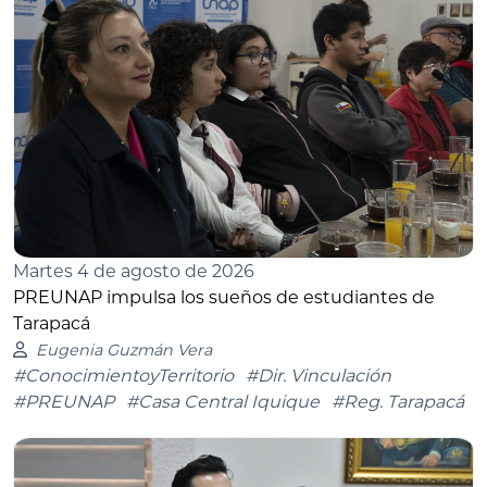
Martes 4 de agosto de 2026
PREUNAP impulsa los sueños de estudiantes de
Tarapacá
Eugenia Guzmán Vera
#ConocimientoyTerritorio
#Dir. Vinculación
#PREUNAP
#Casa Central Iquique
#Reg. Tarapacá