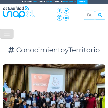
ADMISIÓN
2026
RADIO
UNAP
PORTAL
EGRESADOS
UNAP.CL
ConocimientoyTerritorio