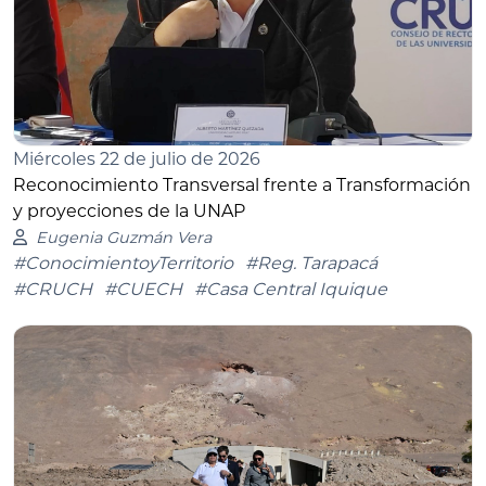
Miércoles 22 de julio de 2026
Reconocimiento Transversal frente a Transformación
y proyecciones de la UNAP
Eugenia Guzmán Vera
#ConocimientoyTerritorio
#Reg. Tarapacá
#CRUCH
#CUECH
#Casa Central Iquique