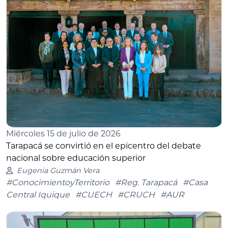
Miércoles 15 de julio de 2026
Tarapacá se convirtió en el epicentro del debate
nacional sobre educación superior
Eugenia Guzmán Vera
#ConocimientoyTerritorio
#Reg. Tarapacá
#Casa
Central Iquique
#CUECH
#CRUCH
#AUR