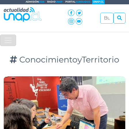
ADMISIÓN
2026
RADIO
UNAP
PORTAL
EGRESADOS
UNAP.CL
ConocimientoyTerritorio