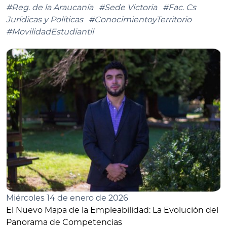
#Reg. de la Araucanía
#Sede Victoria
#Fac. Cs
Jurídicas y Políticas
#ConocimientoyTerritorio
#MovilidadEstudiantil
Miércoles 14 de enero de 2026
El Nuevo Mapa de la Empleabilidad: La Evolución del
Panorama de Competencias