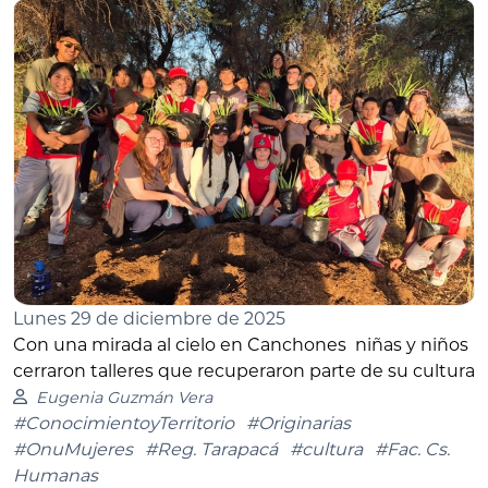
Lunes 29 de diciembre de 2025
Con una mirada al cielo en Canchones niñas y niños
cerraron talleres que recuperaron parte de su cultura
Eugenia Guzmán Vera
#ConocimientoyTerritorio
#Originarias
#OnuMujeres
#Reg. Tarapacá
#cultura
#Fac. Cs.
Humanas