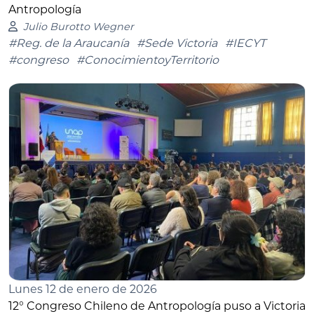
Antropología
Julio Burotto Wegner
#Reg. de la Araucanía
#Sede Victoria
#IECYT
#congreso
#ConocimientoyTerritorio
Lunes 12 de enero de 2026
12° Congreso Chileno de Antropología puso a Victoria