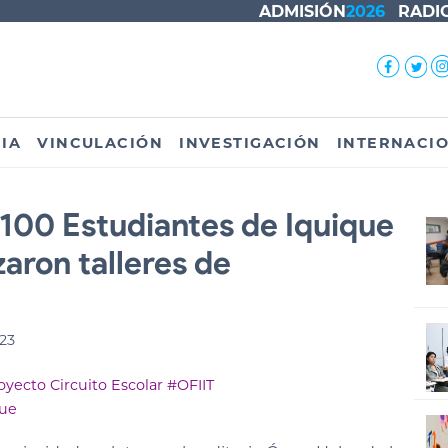
ADMISIÓN
2026
RADI
IA
VINCULACIÓN
INVESTIGACIÓN
INTERNACI
 100 Estudiantes de Iquique
aron talleres de
023
oyecto Circuito Escolar
#OFIIT
que