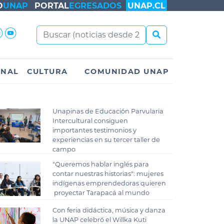
O
UNAP
PORTAL
EGRESADOS
UNAP.CL
ONAL
CULTURA
COMUNIDAD UNAP
Unapinas de Educación Parvularia
Intercultural consiguen
importantes testimonios y
experiencias en su tercer taller de
campo
"Queremos hablar inglés para
contar nuestras historias": mujeres
indígenas emprendedoras quieren
proyectar Tarapacá al mundo
Con feria didáctica, música y danza
la UNAP celebró el Willka Kuti