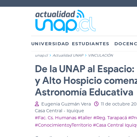
UNIVERSIDAD
ESTUDIANTES
DOCENC
unap.cl
Actualidad UNAP
VINCULACIÓN
De la UNAP al Espacio:
y Alto Hospicio comenz
Astronomía Educativa
Eugenia Guzmán Vera
11 de octubre 2
Casa Central - Iquique
#Fac. Cs. Humanas
#taller
#Reg. Tarapacá
#Pr
#ConocimientoyTerritorio
#Casa Central Iqui