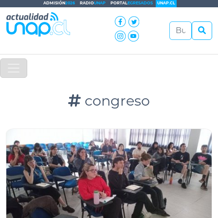
ADMISIÓN
2026
RADIO
UNAP
PORTAL
EGRESADOS
UNAP.CL
congreso