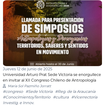
Jueves 12 de junio de 2025
Universidad Arturo Prat Sede Victoria se enorgullece
en invitar al XII Congreso Chileno de Antropología
María Sol Pazmiño Jorratt
#congreso
#Sede Victoria
#Reg. de la Araucanía
#ConocimientoyTerritorio
#cultura
#Vicerrectoría
Investig. e Innov.