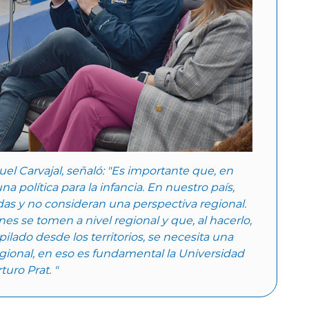
el Carvajal, señaló: "Es importante que, en
 política para la infancia. En nuestro país,
as y no consideran una perspectiva regional.
ones se tomen a nivel regional y que, al hacerlo,
lado desde los territorios, se necesita una
egional, en eso es fundamental la Universidad
turo Prat. "