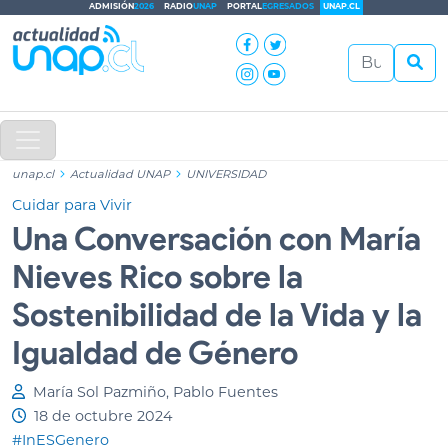
ADMISIÓN
2026
RADIO
UNAP
PORTAL
EGRESADOS
UNAP.CL
unap.cl
Actualidad UNAP
UNIVERSIDAD
Cuidar para Vivir
Una Conversación con María
Nieves Rico sobre la
Sostenibilidad de la Vida y la
Igualdad de Género
María Sol Pazmiño, Pablo Fuentes
18 de octubre 2024
#InESGenero