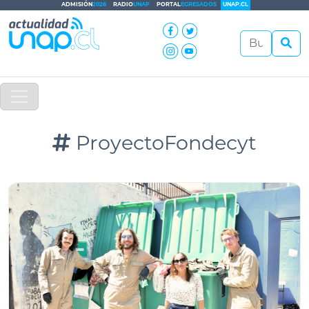
ADMISIÓN
2026
RADIO
UNAP
PORTAL
EGRESADOS
UNAP.CL
ProyectoFondecyt