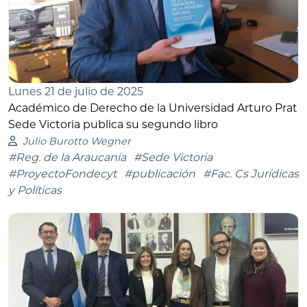
Lunes 21 de julio de 2025
Académico de Derecho de la Universidad Arturo Prat
Sede Victoria publica su segundo libro
Julio Burotto Wegner
#Reg. de la Araucanía
#Sede Victoria
#ProyectoFondecyt
#publicación
#Fac. Cs Jurídicas
y Políticas