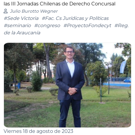
las III Jornadas Chilenas de Derecho Concursal
Julio Burotto Wegner
#Sede Victoria
#Fac. Cs Jurídicas y Políticas
#seminario
#congreso
#ProyectoFondecyt
#Reg.
de la Araucanía
Viernes 18 de agosto de 2023