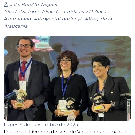
Julio Burotto Wegner
#Sede Victoria
#Fac. Cs Jurídicas y Políticas
#seminario
#ProyectoFondecyt
#Reg. de la
Araucanía
Lunes 6 de noviembre de 2023
Doctor en Derecho de la Sede Victoria participa con