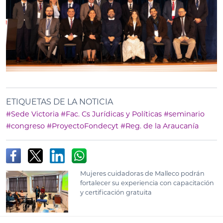
ETIQUETAS DE LA NOTICIA
#Sede Victoria
#Fac. Cs Jurídicas y Políticas
#seminario
#congreso
#ProyectoFondecyt
#Reg. de la Araucanía
Mujeres cuidadoras de Malleco podrán
fortalecer su experiencia con capacitación
y certificación gratuita