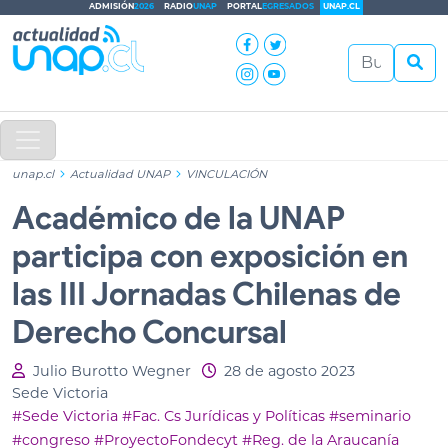
ADMISIÓN
2026
RADIO
UNAP
PORTAL
EGRESADOS
UNAP.CL
unap.cl
Actualidad UNAP
VINCULACIÓN
Académico de la UNAP
participa con exposición en
las III Jornadas Chilenas de
Derecho Concursal
Julio Burotto Wegner
28 de agosto 2023
Sede Victoria
#Sede Victoria
#Fac. Cs Jurídicas y Políticas
#seminario
#congreso
#ProyectoFondecyt
#Reg. de la Araucanía