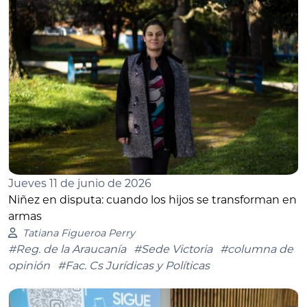
Jueves 11 de junio de 2026
Niñez en disputa: cuando los hijos se transforman en
armas
Tatiana Figueroa Perry
#Reg. de la Araucanía
#Sede Victoria
#columna de
opinión
#Fac. Cs Jurídicas y Políticas