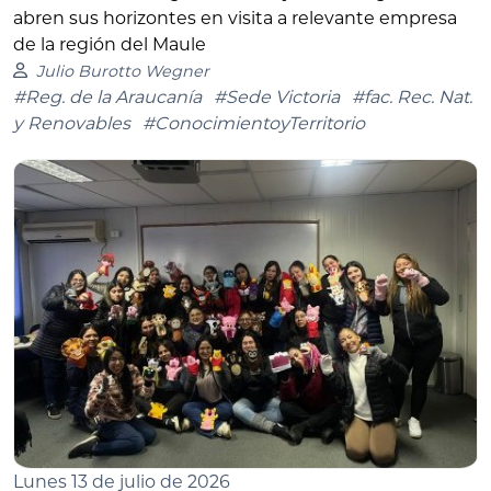
abren sus horizontes en visita a relevante empresa
de la región del Maule
Julio Burotto Wegner
#Reg. de la Araucanía
#Sede Victoria
#fac. Rec. Nat.
y Renovables
#ConocimientoyTerritorio
Lunes 13 de julio de 2026