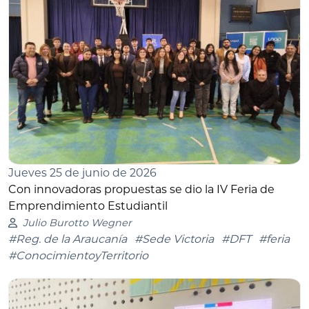
Jueves 25 de junio de 2026
Con innovadoras propuestas se dio la IV Feria de
Emprendimiento Estudiantil
Julio Burotto Wegner
#Reg. de la Araucanía
#Sede Victoria
#DFT
#feria
#ConocimientoyTerritorio