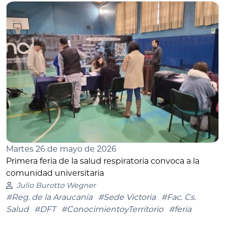
Martes 26 de mayo de 2026
Primera feria de la salud respiratoria convoca a la
comunidad universitaria
Julio Burotto Wegner
#Reg. de la Araucanía
#Sede Victoria
#Fac. Cs.
Salud
#DFT
#ConocimientoyTerritorio
#feria