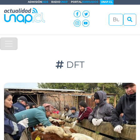
ADMISIÓN
2026
RADIO
UNAP
PORTAL
EGRESADOS
UNAP.CL
DFT