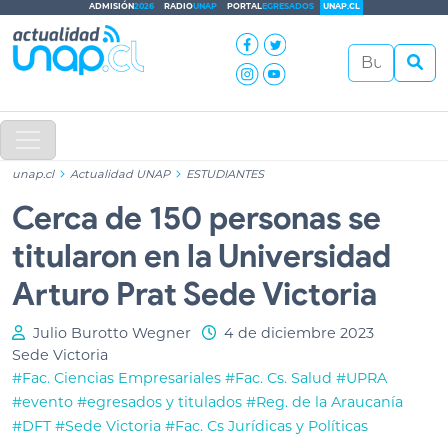
ADMISIÓN
2026
RADIO
UNAP
PORTAL
EGRESADOS
UNAP.CL
unap.cl
Actualidad UNAP
ESTUDIANTES
Cerca de 150 personas se
titularon en la Universidad
Arturo Prat Sede Victoria
Julio Burotto Wegner
4 de diciembre 2023
Sede Victoria
#Fac. Ciencias Empresariales
#Fac. Cs. Salud
#UPRA
#evento
#egresados y titulados
#Reg. de la Araucanía
#DFT
#Sede Victoria
#Fac. Cs Jurídicas y Políticas