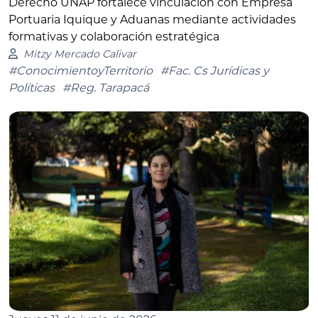
Derecho UNAP fortalece vinculación con Empresa
Portuaria Iquique y Aduanas mediante actividades
formativas y colaboración estratégica
Mitzy Mercado Calivar
#ConocimientoyTerritorio
#Fac. Cs Jurídicas y
Políticas
#Reg. Tarapacá