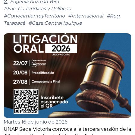
Eugenia Guzmán Vera
#Fac. Cs Jurídicas y Políticas
#ConocimientoyTerritorio
#Internacional
#Reg.
Tarapacá
#Casa Central Iquique
Martes 16 de junio de 2026
UNAP Sede Victoria convoca a la tercera versión de la