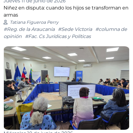
Jueves 11 de junio de 2026
Niñez en disputa: cuando los hijos se transforman en
armas
Tatiana Figueroa Perry
#Reg. de la Araucanía
#Sede Victoria
#columna de
opinión
#Fac. Cs Jurídicas y Políticas