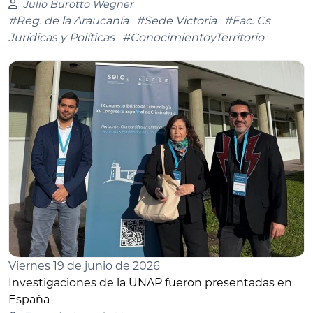
Julio Burotto Wegner
#Reg. de la Araucanía
#Sede Victoria
#Fac. Cs
Jurídicas y Políticas
#ConocimientoyTerritorio
Viernes 19 de junio de 2026
Investigaciones de la UNAP fueron presentadas en
España