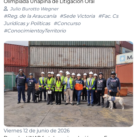
Olimpiada Unapina de Litigación Oral
Julio Burotto Wegner
#Reg. de la Araucanía
#Sede Victoria
#Fac. Cs
Jurídicas y Políticas
#Concurso
#ConocimientoyTerritorio
Viernes 12 de junio de 2026