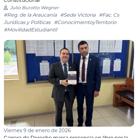
Constitucional
Julio Burotto Wegner
#Reg. de la Araucanía
#Sede Victoria
#Fac. Cs
Jurídicas y Políticas
#ConocimientoyTerritorio
#MovilidadEstudiantil
Viernes 9 de enero de 2026
Carrera de Derecho marca presencia en libro por la