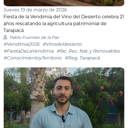
Jueves 19 de marzo de 2026
Fiesta de la Vendimia del Vino del Desierto celebra 21
años rescatando la agricultura patrimonial de
Tarapacá
Pablo Fuentes de la Paz
#Vendimia2026
#Vinodeldesierto
#FiestaDeLaVendimia
#fac. Rec. Nat. y Renovables
#ConocimientoyTerritorio
#Reg. Tarapacá