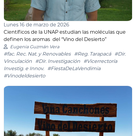
Lunes 16 de marzo de 2026
Científicos de la UNAP estudian las moléculas que
definen los aromas del “Vino del Desierto”
Eugenia Guzmán Vera
#fac. Rec. Nat. y Renovables
#Reg. Tarapacá
#Dir.
Vinculación
#Dir. Investigación
#Vicerrectoría
Investig. e Innov.
#FiestaDeLaVendimia
#Vinodeldesierto