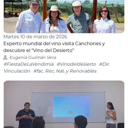
Martes 10 de marzo de 2026
Experto mundial del vino visita Canchones y
descubre el “Vino del Desierto”
Eugenia Guzmán Vera
#FiestaDeLaVendimia
#Vinodeldesierto
#Dir.
Vinculación
#fac. Rec. Nat. y Renovables