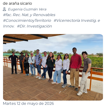
de araña sicario
Eugenia Guzmán Vera
#fac. Rec. Nat. y Renovables
#ConocimientoyTerritorio
#Vicerrectoría Investig. e
Innov.
#Dir. Investigación
Martes 12 de mayo de 2026