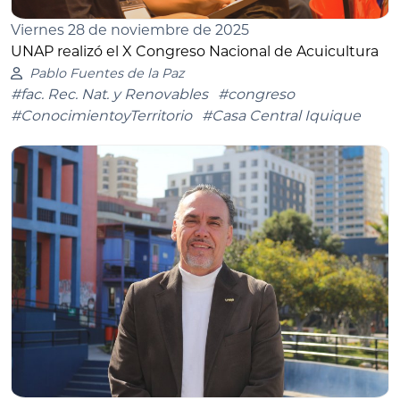
Viernes 28 de noviembre de 2025
UNAP realizó el X Congreso Nacional de Acuicultura
Pablo Fuentes de la Paz
#fac. Rec. Nat. y Renovables
#congreso
#ConocimientoyTerritorio
#Casa Central Iquique