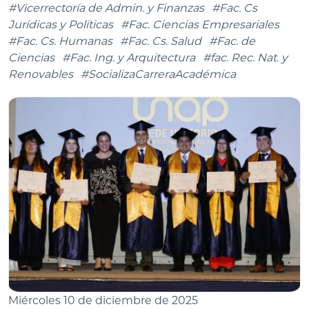
#Vicerrectoría de Admin. y Finanzas
#Fac. Cs
Jurídicas y Políticas
#Fac. Ciencias Empresariales
#Fac. Cs. Humanas
#Fac. Cs. Salud
#Fac. de
Ciencias
#Fac. Ing. y Arquitectura
#fac. Rec. Nat. y
Renovables
#SocializaCarreraAcadémica
Miércoles 10 de diciembre de 2025