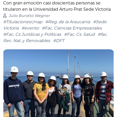
Con gran emoción casi doscientas personas se
titularon en la Universidad Arturo Prat Sede Victoria
Julio Burotto Wegner
#TitulacionesUnap
#Reg. de la Araucanía
#Sede
Victoria
#evento
#Fac. Ciencias Empresariales
#Fac. Cs Jurídicas y Políticas
#Fac. Cs. Salud
#fac.
Rec. Nat. y Renovables
#DFT