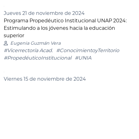
Jueves 21 de noviembre de 2024
Programa Propedéutico Institucional UNAP 2024:
Estimulando a los jóvenes hacia la educación
superior
Eugenia Guzmán Vera
#Vicerrectoría Acad.
#ConocimientoyTerritorio
#PropedéuticoInstitucional
#UNIA
Viernes 15 de noviembre de 2024
Una década del programa PACE: Universidad Arturo
Prat celebró su compromiso con la equidad y el
acceso a la educación superior
Pablo Fuentes de la Paz
#Casa Central Iquique
#PACE
#UNIA
#ConocimientoyTerritorio
#Vicerrectoría Acad.
Páginas:
1
2