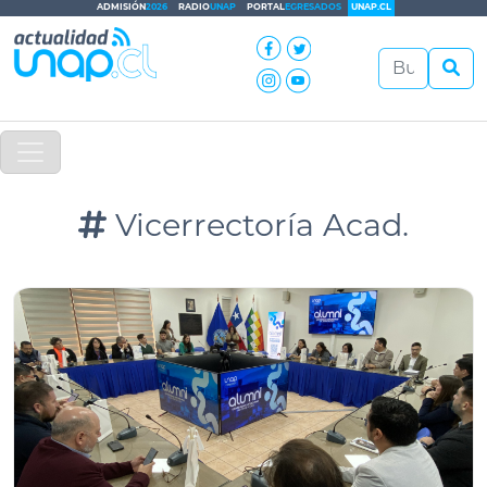
ADMISIÓN
2026
RADIO
UNAP
PORTAL
EGRESADOS
UNAP.CL
Vicerrectoría Acad.