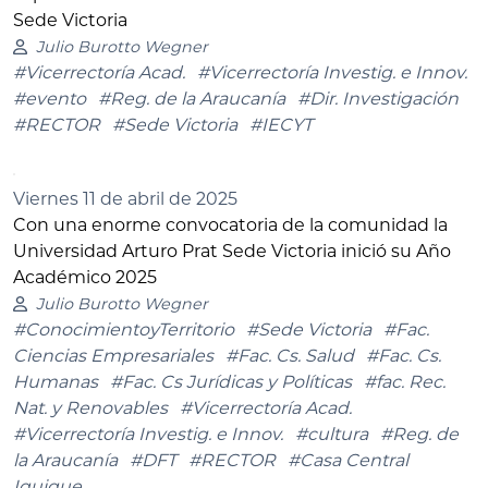
Sede Victoria
Julio Burotto Wegner
#Vicerrectoría Acad.
#Vicerrectoría Investig. e Innov.
#evento
#Reg. de la Araucanía
#Dir. Investigación
#RECTOR
#Sede Victoria
#IECYT
Viernes 11 de abril de 2025
Con una enorme convocatoria de la comunidad la
Universidad Arturo Prat Sede Victoria inició su Año
Académico 2025
Julio Burotto Wegner
#ConocimientoyTerritorio
#Sede Victoria
#Fac.
Ciencias Empresariales
#Fac. Cs. Salud
#Fac. Cs.
Humanas
#Fac. Cs Jurídicas y Políticas
#fac. Rec.
Nat. y Renovables
#Vicerrectoría Acad.
#Vicerrectoría Investig. e Innov.
#cultura
#Reg. de
la Araucanía
#DFT
#RECTOR
#Casa Central
Iquique