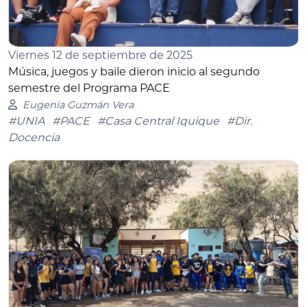
Viernes 12 de septiembre de 2025
Música, juegos y baile dieron inicio al segundo
semestre del Programa PACE
Eugenia Guzmán Vera
#UNIA
#PACE
#Casa Central Iquique
#Dir.
Docencia