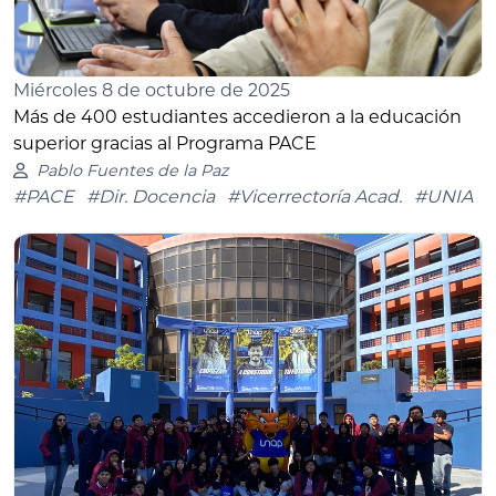
Miércoles 8 de octubre de 2025
Más de 400 estudiantes accedieron a la educación
superior gracias al Programa PACE
Pablo Fuentes de la Paz
#PACE
#Dir. Docencia
#Vicerrectoría Acad.
#UNIA