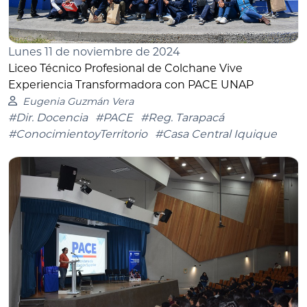
Lunes 11 de noviembre de 2024
Liceo Técnico Profesional de Colchane Vive
Experiencia Transformadora con PACE UNAP
Eugenia Guzmán Vera
#Dir. Docencia
#PACE
#Reg. Tarapacá
#ConocimientoyTerritorio
#Casa Central Iquique