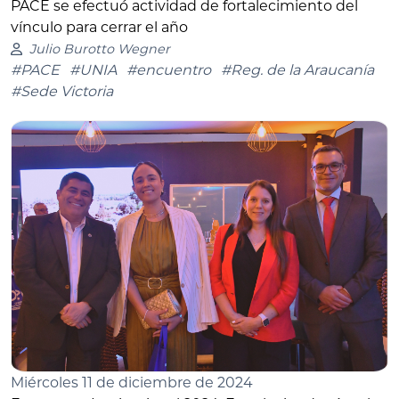
PACE se efectuó actividad de fortalecimiento del
vínculo para cerrar el año
Julio Burotto Wegner
#PACE
#UNIA
#encuentro
#Reg. de la Araucanía
#Sede Victoria
Miércoles 11 de diciembre de 2024