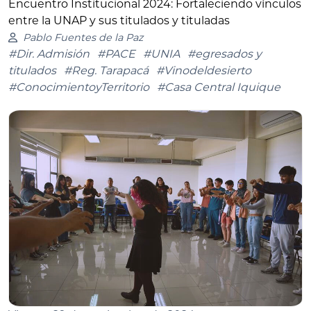
Encuentro Institucional 2024: Fortaleciendo vínculos
entre la UNAP y sus titulados y tituladas
Pablo Fuentes de la Paz
#Dir. Admisión
#PACE
#UNIA
#egresados y
titulados
#Reg. Tarapacá
#Vinodeldesierto
#ConocimientoyTerritorio
#Casa Central Iquique