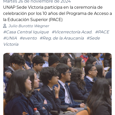
Martes 26 de noviembre de 2024
UNAP Sede Victoria participa en la ceremonia de
celebración por los 10 años del Programa de Acceso a
la Educación Superior (PACE)
Julio Burotto Wegner
#Casa Central Iquique
#Vicerrectoría Acad.
#PACE
#UNIA
#evento
#Reg. de la Araucanía
#Sede
Victoria