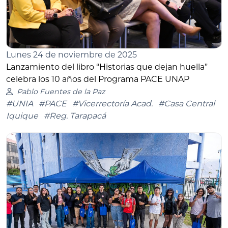
Lunes 24 de noviembre de 2025
Lanzamiento del libro “Historias que dejan huella”
celebra los 10 años del Programa PACE UNAP
Pablo Fuentes de la Paz
#UNIA
#PACE
#Vicerrectoría Acad.
#Casa Central
Iquique
#Reg. Tarapacá