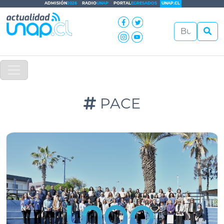
ADMISIÓN
2026
RADIO
UNAP
PORTAL
EGRESADOS
UNAP.CL
PACE