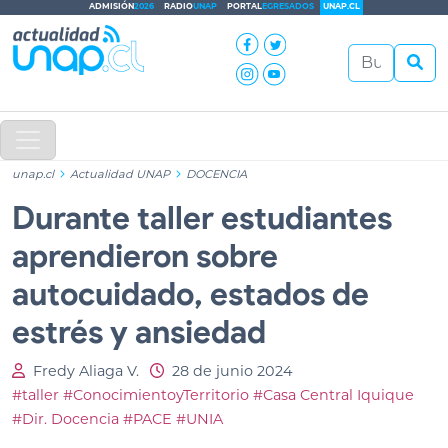
ADMISIÓN
2026
RADIO
UNAP
PORTAL
EGRESADOS
UNAP.CL
unap.cl
Actualidad UNAP
DOCENCIA
Durante taller estudiantes
aprendieron sobre
autocuidado, estados de
estrés y ansiedad
Fredy Aliaga V.
28 de junio 2024
#taller
#ConocimientoyTerritorio
#Casa Central Iquique
#Dir. Docencia
#PACE
#UNIA