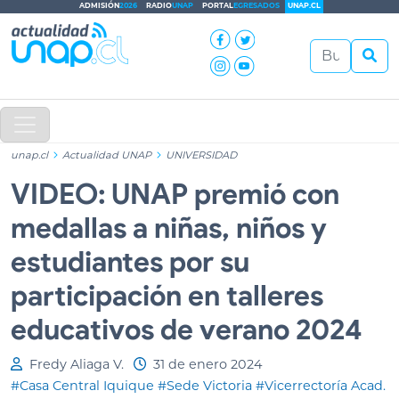
ADMISIÓN
2026
RADIO
UNAP
PORTAL
EGRESADOS
UNAP.CL
unap.cl
Actualidad UNAP
UNIVERSIDAD
VIDEO: UNAP premió con
medallas a niñas, niños y
estudiantes por su
participación en talleres
educativos de verano 2024
Fredy Aliaga V.
31 de enero 2024
#Casa Central Iquique
#Sede Victoria
#Vicerrectoría Acad.