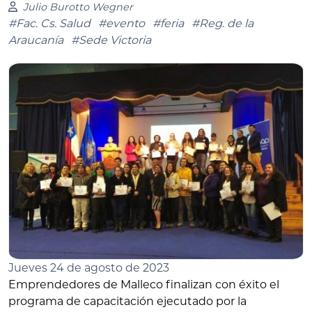
Julio Burotto Wegner
#Fac. Cs. Salud
#evento
#feria
#Reg. de la
Araucanía
#Sede Victoria
Jueves 24 de agosto de 2023
Emprendedores de Malleco finalizan con éxito el
programa de capacitación ejecutado por la