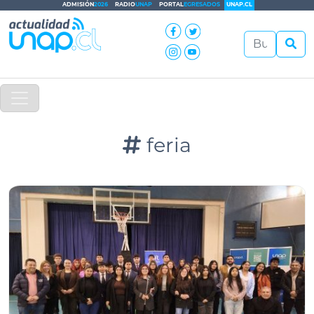
ADMISIÓN
2026
RADIO
UNAP
PORTAL
EGRESADOS
UNAP.CL
feria