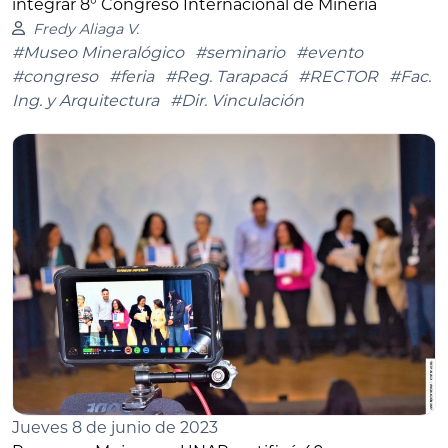
integrar 8° Congreso Internacional de Minería
Fredy Aliaga V.
#Museo Mineralógico
#seminario
#evento
#congreso
#feria
#Reg. Tarapacá
#RECTOR
#Fac.
Ing. y Arquitectura
#Dir. Vinculación
Jueves 8 de junio de 2023