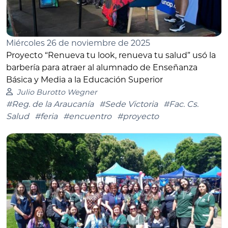
Miércoles 26 de noviembre de 2025
Proyecto “Renueva tu look, renueva tu salud” usó la
barbería para atraer al alumnado de Enseñanza
Básica y Media a la Educación Superior
Julio Burotto Wegner
#Reg. de la Araucanía
#Sede Victoria
#Fac. Cs.
Salud
#feria
#encuentro
#proyecto