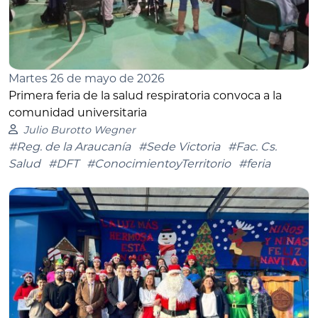
Martes 26 de mayo de 2026
Primera feria de la salud respiratoria convoca a la
comunidad universitaria
Julio Burotto Wegner
#Reg. de la Araucanía
#Sede Victoria
#Fac. Cs.
Salud
#DFT
#ConocimientoyTerritorio
#feria