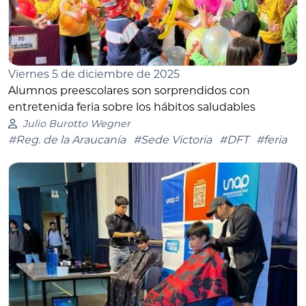
Viernes 5 de diciembre de 2025
Alumnos preescolares son sorprendidos con
entretenida feria sobre los hábitos saludables
Julio Burotto Wegner
#Reg. de la Araucanía
#Sede Victoria
#DFT
#feria