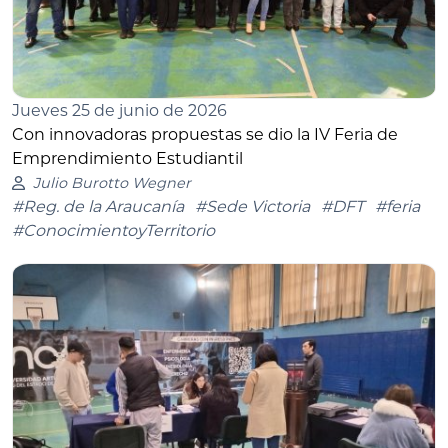
Jueves 25 de junio de 2026
Con innovadoras propuestas se dio la IV Feria de
Emprendimiento Estudiantil
Julio Burotto Wegner
#Reg. de la Araucanía
#Sede Victoria
#DFT
#feria
#ConocimientoyTerritorio