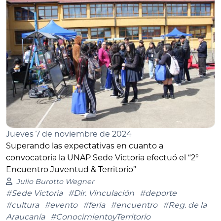
Jueves 7 de noviembre de 2024
Superando las expectativas en cuanto a
convocatoria la UNAP Sede Victoria efectuó el “2°
Encuentro Juventud & Territorio”
Julio Burotto Wegner
#Sede Victoria
#Dir. Vinculación
#deporte
#cultura
#evento
#feria
#encuentro
#Reg. de la
Araucanía
#ConocimientoyTerritorio