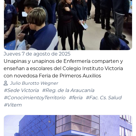
Jueves 7 de agosto de 2025
Unapinas y unapinos de Enfermería comparten y
enseñan a escolares del Colegio Instituto Victoria
con novedosa Feria de Primeros Auxilios
Julio Burotto Wegner
#Sede Victoria
#Reg. de la Araucanía
#ConocimientoyTerritorio
#feria
#Fac. Cs. Salud
#Vitem