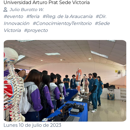
Universidad Arturo Prat Sede Victoria
Julio Burotto W.
#evento
#feria
#Reg. de la Araucanía
#Dir.
Innovación
#ConocimientoyTerritorio
#Sede
Victoria
#proyecto
Lunes 10 de julio de 2023