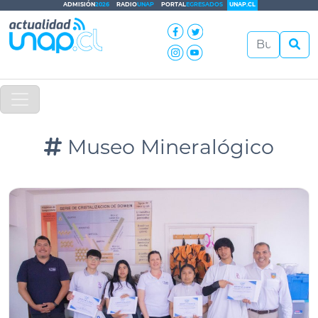
ADMISIÓN
2026
RADIO
UNAP
PORTAL
EGRESADOS
UNAP.CL
Museo Mineralógico