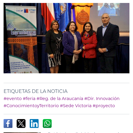
ETIQUETAS DE LA NOTICIA
#evento
#feria
#Reg. de la Araucanía
#Dir. Innovación
#ConocimientoyTerritorio
#Sede Victoria
#proyecto