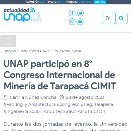
ADMISIÓN
2026
RADIO
UNAP
PORTAL
EGRESADOS
UNAP.CL
unap.cl
Actualidad UNAP
INTERNACIONAL
UNAP participó en 8°
Congreso Internacional de
Minería de Tarapacá CIMIT
Camila Núñez Concha
28 de agosto 2023
#Fac. Ing. y Arquitectura
#congreso
#Reg. Tarapacá
#Ingeniería 2030
#ArquitecturaUNAP
#RECTOR
Durante las dos jornadas del evento, la Universidad