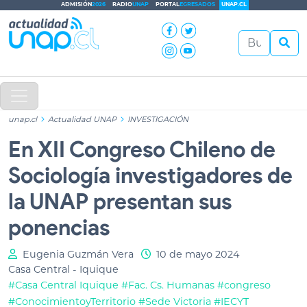
ADMISIÓN
2026
RADIO
UNAP
PORTAL
EGRESADOS
UNAP.CL
unap.cl
Actualidad UNAP
INVESTIGACIÓN
En XII Congreso Chileno de
Sociología investigadores de
la UNAP presentan sus
ponencias
Eugenia Guzmán Vera
10 de mayo 2024
Casa Central - Iquique
#Casa Central Iquique
#Fac. Cs. Humanas
#congreso
#ConocimientoyTerritorio
#Sede Victoria
#IECYT