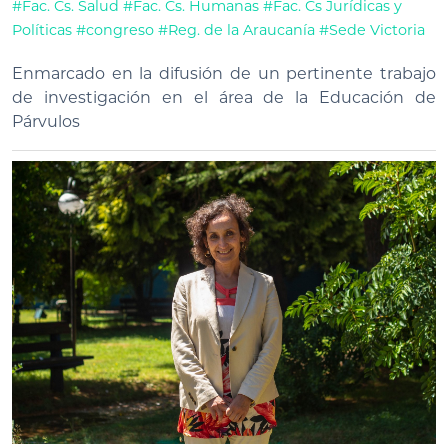
#Fac. Cs. Salud
#Fac. Cs. Humanas
#Fac. Cs Jurídicas y
Políticas
#congreso
#Reg. de la Araucanía
#Sede Victoria
Enmarcado en la difusión de un pertinente trabajo
de investigación en el área de la Educación de
Párvulos