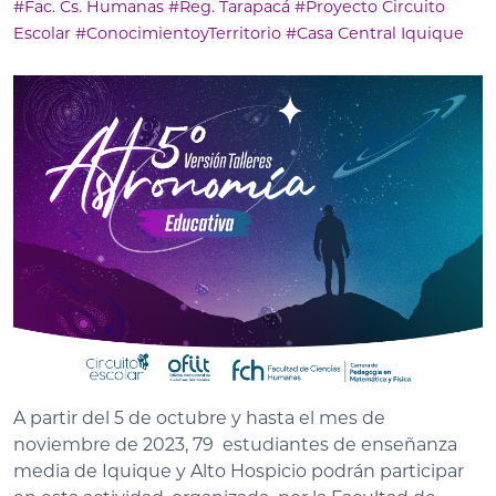
#Fac. Cs. Humanas
#Reg. Tarapacá
#Proyecto Circuito
Escolar
#ConocimientoyTerritorio
#Casa Central Iquique
A partir del 5 de octubre y hasta el mes de
noviembre de 2023, 79 estudiantes de enseñanza
media de Iquique y Alto Hospicio podrán participar