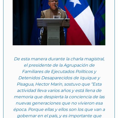
De esta manera durante la charla magistral,
el presidente de la Agrupación de
Familiares de Ejecutados Políticos y
Detenidos Desaparecidos de Iquique y
Pisagua, Hector Marín, sostuvo que “Esta
actividad lleva varios años y está llena de
memoria que despierta la conciencia de las
nuevas generaciones que no vivieron esa
época. Porque ellas y ellos son los que van a
gobernar en el país, y es importante que