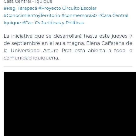
Casa Central - Iquique
#Reg. Tarapacá
#Proyecto Circuito Escolar
#ConocimientoyTerritorio
#conmemora50
#Casa Central
Iquique
#Fac. Cs Jurídicas y Políticas
La iniciativa que se desarrollará hasta este jueves 7
de septiembre en el aula magna, Elena Caffarena de
la Universidad Arturo Prat está abierta a toda la
comunidad iquiqueña.