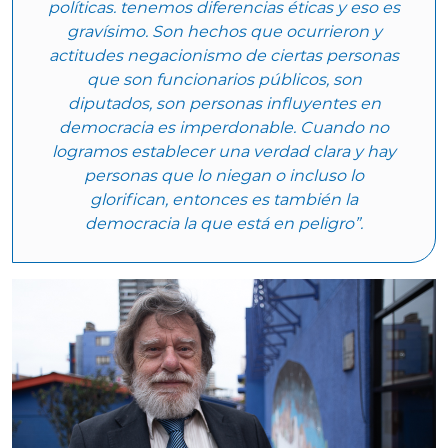
políticas. tenemos diferencias éticas y eso es
gravísimo. Son hechos que ocurrieron y
actitudes negacionismo de ciertas personas
que son funcionarios públicos, son
diputados, son personas influyentes en
democracia es imperdonable. Cuando no
logramos establecer una verdad clara y hay
personas que lo niegan o incluso lo
glorifican, entonces es también la
democracia la que está en peligro”.