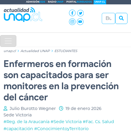
ADMISIÓN
2026
RADIO
UNAP
PORTAL
EGRESADOS
UNAP.CL
unap.cl
Actualidad UNAP
ESTUDIANTES
Enfermeros en formación
son capacitados para ser
monitores en la prevención
del cáncer
Julio Burotto Wegner
19 de enero 2026
Sede Victoria
#Reg. de la Araucanía
#Sede Victoria
#Fac. Cs. Salud
#capacitación
#ConocimientoyTerritorio