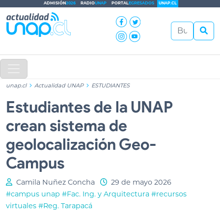
ADMISIÓN
2026
RADIO
UNAP
PORTAL
EGRESADOS
UNAP.CL
unap.cl
Actualidad UNAP
ESTUDIANTES
Estudiantes de la UNAP
crean sistema de
geolocalización Geo-
Campus
Camila Nuñez Concha
29 de mayo 2026
#campus unap
#Fac. Ing. y Arquitectura
#recursos
virtuales
#Reg. Tarapacá