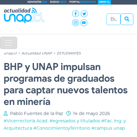
ADMISIÓN
2026
RADIO
UNAP
PORTAL
EGRESADOS
UNAP.CL
unap.cl
Actualidad UNAP
ESTUDIANTES
BHP y UNAP impulsan
programas de graduados
para captar nuevos talentos
en minería
Pablo Fuentes de la Paz
14 de mayo 2026
#Vicerrectoría Acad.
#egresados y titulados
#Fac. Ing. y
Arquitectura
#ConocimientoyTerritorio
#campus unap