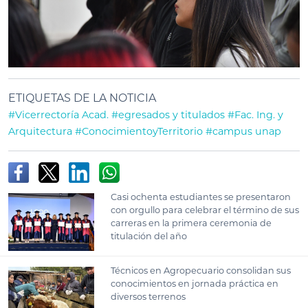
ETIQUETAS DE LA NOTICIA
#Vicerrectoría Acad.
#egresados y titulados
#Fac. Ing. y
Arquitectura
#ConocimientoyTerritorio
#campus unap
Casi ochenta estudiantes se presentaron
con orgullo para celebrar el término de sus
carreras en la primera ceremonia de
titulación del año
Técnicos en Agropecuario consolidan sus
conocimientos en jornada práctica en
diversos terrenos