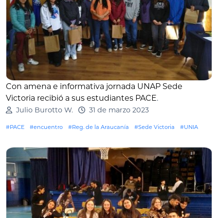
Con amena e informativa jornada UNAP Sede
Victoria recibió a sus estudiantes PACE
.
Julio Burotto W.
31 de marzo 2023
#PACE
#encuentro
#Reg. de la Araucanía
#Sede Victoria
#UNIA