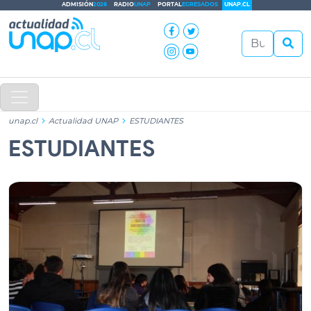
ADMISIÓN
2026
RADIO
UNAP
PORTAL
EGRESADOS
UNAP.CL
unap.cl
Actualidad UNAP
ESTUDIANTES
ESTUDIANTES