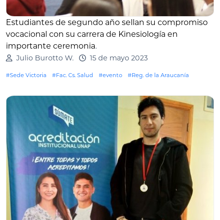
Estudiantes de segundo año sellan su compromiso
vocacional con su carrera de Kinesiología en
importante ceremonia
.
Julio Burotto W.
15 de mayo 2023
#Sede Victoria
#Fac. Cs. Salud
#evento
#Reg. de la Araucanía