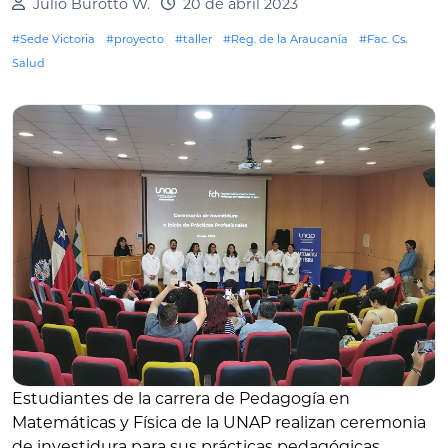
Julio Burotto W.
20 de abril 2023
#Sede Victoria
#proyecto
#taller
#Reg. de la Araucanía
#Fac. Cs.
Salud
Estudiantes de la carrera de Pedagogía en
Matemáticas y Física de la UNAP realizan ceremonia
de investidura para sus prácticas pedagógicas
.