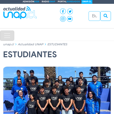
ADMISIÓN
2026
RADIO
UNAP
PORTAL
EGRESADOS
UNAP.CL
unap.cl
Actualidad UNAP
ESTUDIANTES
ESTUDIANTES