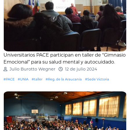
Universitarios PACE participan en taller de “Gimnasio
Emocional” para su salud mental y autocuidado
.
Julio Burotto Wegner
12 de julio 2024
#PACE
#UNIA
#taller
#Reg. de la Araucanía
#Sede Victoria