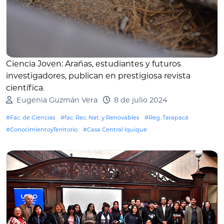
Ciencia Joven: Arañas, estudiantes y futuros
investigadores, publican en prestigiosa revista
científica
.
Eugenia Guzmán Vera
8 de julio 2024
#Fac. de Ciencias
#fac. Rec. Nat. y Renovables
#Reg. Tarapacá
#ConocimientoyTerritorio
#Casa Central Iquique