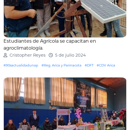
Estudiantes de Agrícola se capacitan en
agroclimatología
.
Cristopher Reyes
5 de julio 2024
#90sactualidadunap
#Reg. Arica y Parinacota
#DFT
#CDV Arica