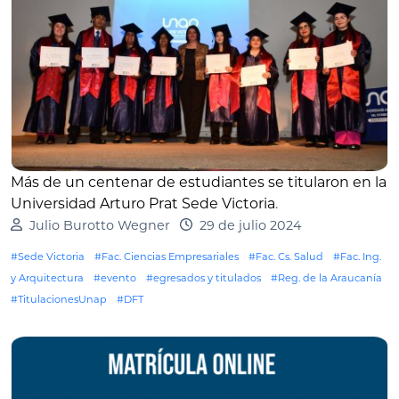
Más de un centenar de estudiantes se titularon en la
Universidad Arturo Prat Sede Victoria
.
Julio Burotto Wegner
29 de julio 2024
#Sede Victoria
#Fac. Ciencias Empresariales
#Fac. Cs. Salud
#Fac. Ing.
y Arquitectura
#evento
#egresados y titulados
#Reg. de la Araucanía
#TitulacionesUnap
#DFT