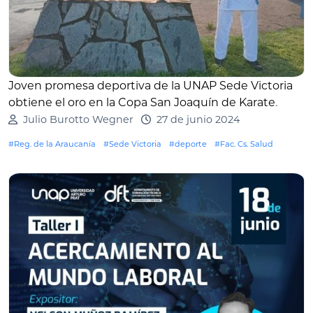
Joven promesa deportiva de la UNAP Sede Victoria
obtiene el oro en la Copa San Joaquín de Karate
.
Julio Burotto Wegner
27 de junio 2024
#Reg. de la Araucanía
#Sede Victoria
#deporte
#Fac. Cs. Salud