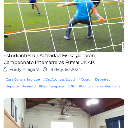
Estudiantes de Actividad Física ganaron
Campeonato Intercarreras Futsal UNAP
.
Fredy Aliaga V.
18 de julio 2024
#Casa Central Iquique
#Dir. Asuntos Estud.
#Coordin. Deportes
#deporte
#evento
#Reg. Tarapacá
#DFT
#ConocimientoyTerritorio