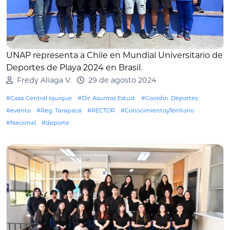
UNAP representa a Chile en Mundial Universitario de
Deportes de Playa 2024 en Brasil
.
Fredy Aliaga V.
29 de agosto 2024
#Casa Central Iquique
#Dir. Asuntos Estud.
#Coordin. Deportes
#evento
#Reg. Tarapacá
#RECTOR
#ConocimientoyTerritorio
#Nacional
#deporte