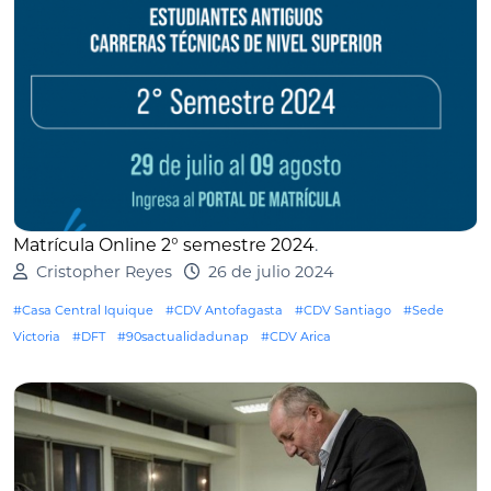
Matrícula Online 2° semestre 2024
.
Cristopher Reyes
26 de julio 2024
#Casa Central Iquique
#CDV Antofagasta
#CDV Santiago
#Sede
Victoria
#DFT
#90sactualidadunap
#CDV Arica