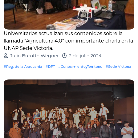
Universitarios actualizan sus contenidos sobre la
llamada “Agricultura 4.0” con importante charla en la
UNAP Sede Victoria
.
Julio Burotto Wegner
2 de julio 2024
#Reg. de la Araucanía
#DFT
#ConocimientoyTerritorio
#Sede Victoria