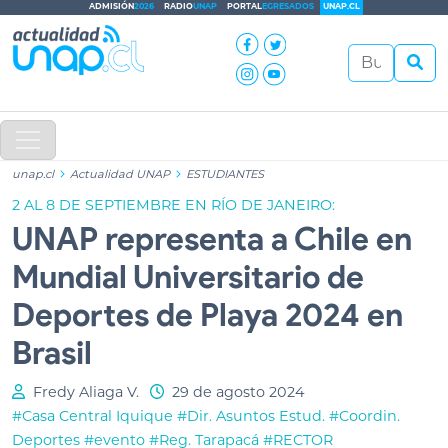
ADMISIÓN
2026
RADIO
UNAP
PORTAL
EGRESADOS
UNAP.CL
unap.cl
Actualidad UNAP
ESTUDIANTES
2 AL 8 DE SEPTIEMBRE EN RÍO DE JANEIRO:
UNAP representa a Chile en
Mundial Universitario de
Deportes de Playa 2024 en
Brasil
Fredy Aliaga V.
29 de agosto 2024
#Casa Central Iquique
#Dir. Asuntos Estud.
#Coordin.
Deportes
#evento
#Reg. Tarapacá
#RECTOR