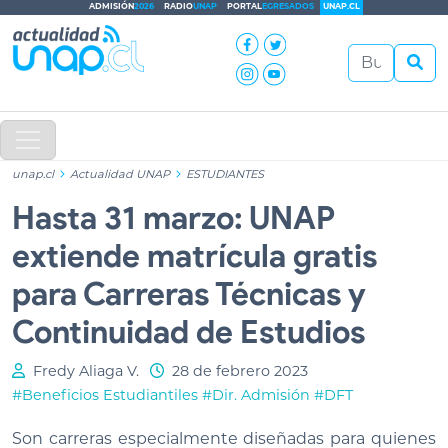
ADMISIÓN
2026
RADIO
UNAP
PORTAL
EGRESADOS
UNAP.CL
unap.cl
Actualidad UNAP
ESTUDIANTES
Hasta 31 marzo: UNAP
extiende matrícula gratis
para Carreras Técnicas y
Continuidad de Estudios
Fredy Aliaga V.
28 de febrero 2023
#Beneficios Estudiantiles
#Dir. Admisión
#DFT
Son carreras especialmente diseñadas para quienes